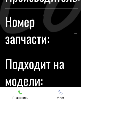
Chrysler
Номер
запчасти:
68110251AE
Подходит на
модели:
Chrysler 200 2015
Позвонить
Viber