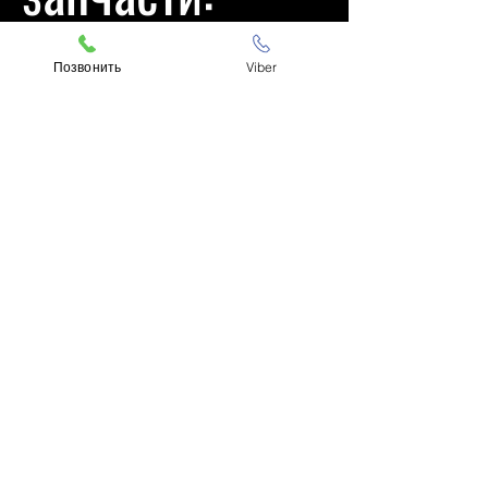
84226249
Позвонить
Viber
Подходит на
модели:
Chevrolet Equinox 2018-21
Оставьте ваш номер телефона и
мы с вами свяжемся