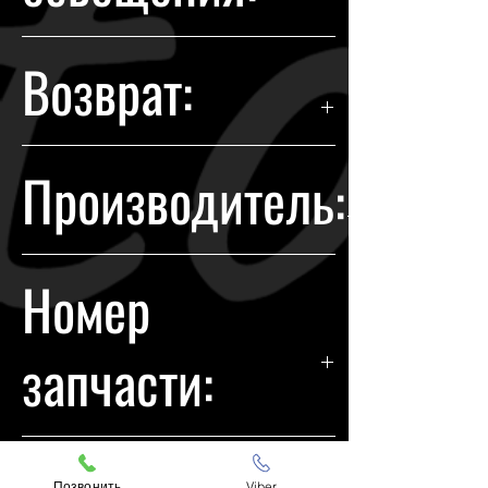
Галоген
Возврат:
Гарантия возврата происходит в
Производитель:
течении 14 дней с момента
покупки.
Honda
Номер
запчасти:
33100T3LA61
Позвонить
Viber