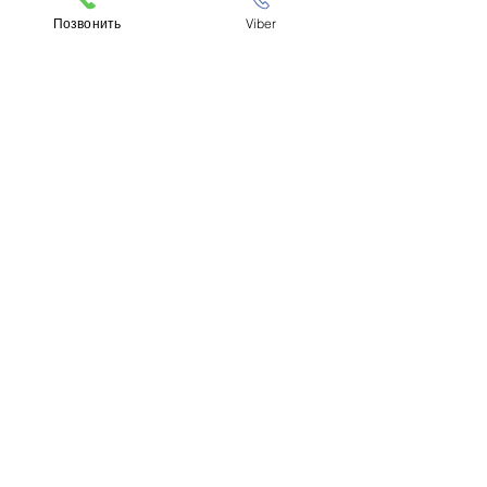
Подходит на
Позвонить
Viber
модели:
2014-2017 Jeep Compass
Оставьте ваш номер телефона и
мы с вами свяжемся