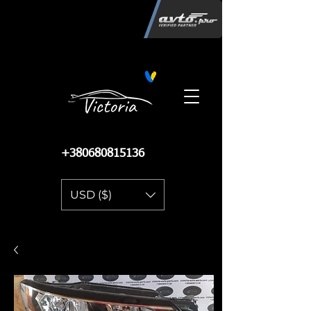
Інтернет-магазин автозапчастин
"Вікторія"
регистрация
запчастей
06.02.2015
13 086
+380680815136
USD ($)