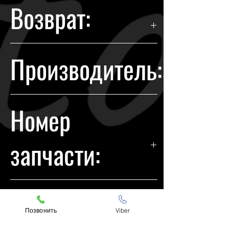
Возврат:
Гарантия возврата происходит в
Производитель:
течении 14 дней с момента
покупки.
Dodge
Номер
запчасти:
68081389AK
Подходит на
Позвонить
Viber