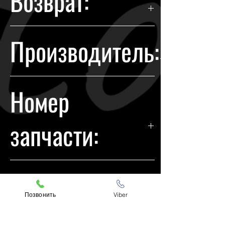
Возврат:
Гарантия возврата происходит в
Производитель:
течении 14 дней с момента
покупки.
Honda
Номер
запчасти:
33100-SZA-A11
Подходит на
Позвонить
Viber
модели: