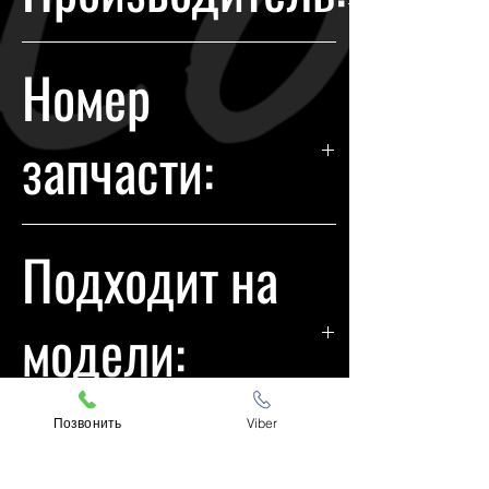
Audi
Номер
запчасти:
80A941033B
Подходит на
модели:
Audi Q5 16-20
Позвонить
Viber