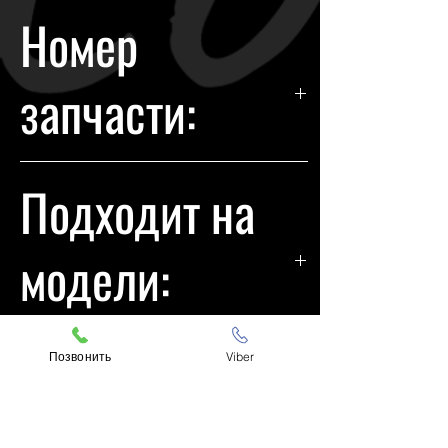
BMW
Номер
запчасти:
63117295674
Подходит на
модели:
BMW i3
Позвонить
Viber