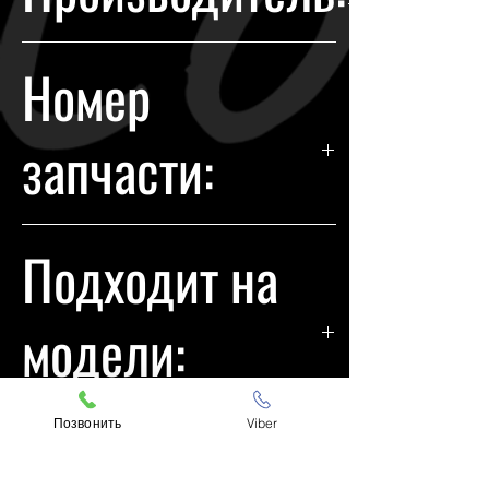
Honda
Номер
запчасти:
33153SS0G02
Подходит на
модели:
Honda Pilot
Позвонить
Viber