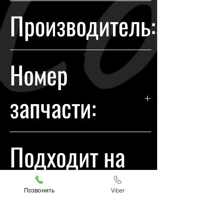
Гарантия возврата происходит в
Производитель:
течении 14 дней с момента
покупки.
Hyundai
Номер
запчасти:
921014Z500
Подходит на
модели:
Позвонить
Viber
Hyundai Santa Fe 2017-2018