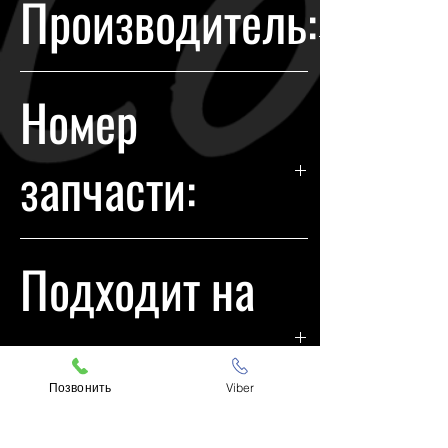
Производитель:
течении 14 дней с момента
покупки.
Hyundai
Номер
запчасти:
92207S2000
Подходит на
модели:
Позвонить
Viber
Hyundai Santa fe 2020