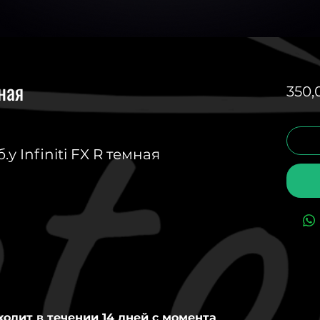
мная
350,
 Infiniti FX R темная
ходит в течении 14 дней с момента