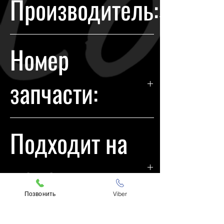
Производитель:
течении 14 дней с момента
покупки.
Infiniti
Номер
запчасти:
26060CG04A
Подходит на
модели:
Позвонить
Viber
Infiniti FX