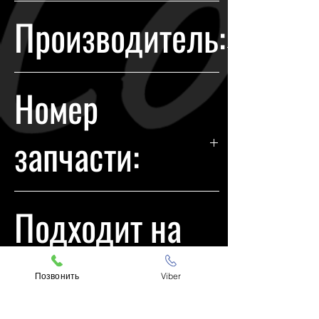
Гарантия возврата происходит в
Производитель:
течении 14 дней с момента
покупки.
Jeep
Номер
запчасти:
68157102AP
Подходит на
модели:
Позвонить
Viber
Jeep Cherokee KL 20 деффек