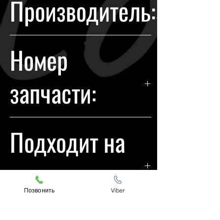
Производитель:
течении 14 дней с момента
покупки.
Mitsubishi
Номер
запчасти:
8301D169
Подходит на
модели:
Позвонить
Viber
Mazda CX9 R