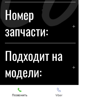
Subaru
Номер
запчасти:
84004AA041
Подходит на
модели:
Subaru Legacy
Позвонить
Viber