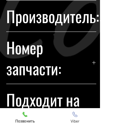
Гарантия возврата происходит в
Производитель:
течении 14 дней с момента
покупки.
Toyota
Номер
запчасти:
8118542670
Подходит на
модели:
Позвонить
Viber
Toyota RAV4 2015-2018