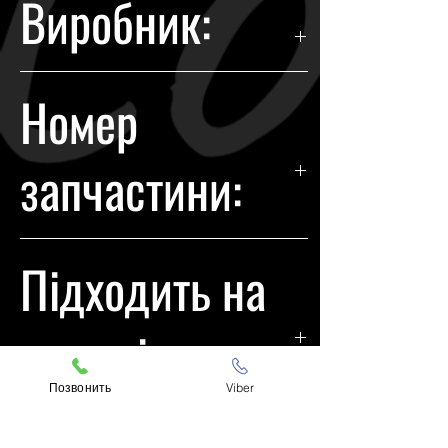
Виробник:
відбувається протягом 14 днів з
моменту покупки.
KIA
Номер
запчастини:
921022T131
Підходить на
моделі:
Позвонить
Viber
KIA Optima 2011-2013 R