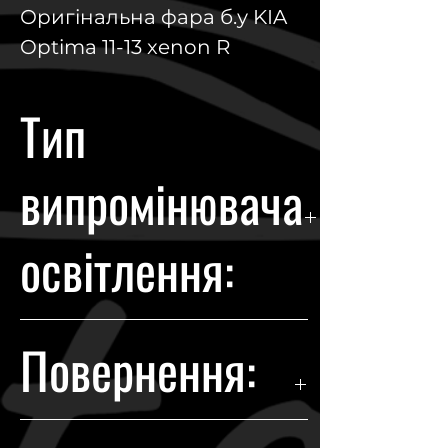
Оригінальна фара б.у KIA
Optima 11-13 xenon R
Тип
випромінювача
освітлення:
Xenon
Повернення:
Гарантія повернення