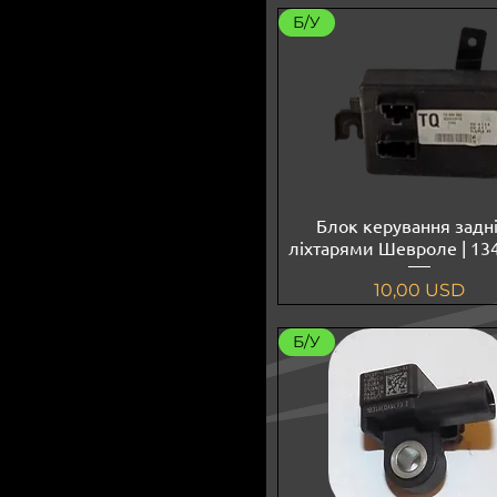
Б/У
Блок керування задн
ліхтарями Шевроле | 13
Ціна
10,00 USD
Б/У