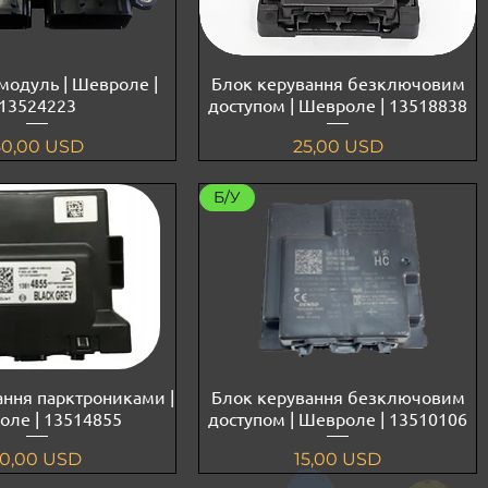
модуль | Шевроле |
Блок керування безключовим
13524223
доступом | Шевроле | 13518838
іна
Ціна
50,00 USD
25,00 USD
Б/У
ання парктрониками |
Блок керування безключовим
ле | 13514855
доступом | Шевроле | 13510106
Ціна
Ціна
10,00 USD
15,00 USD