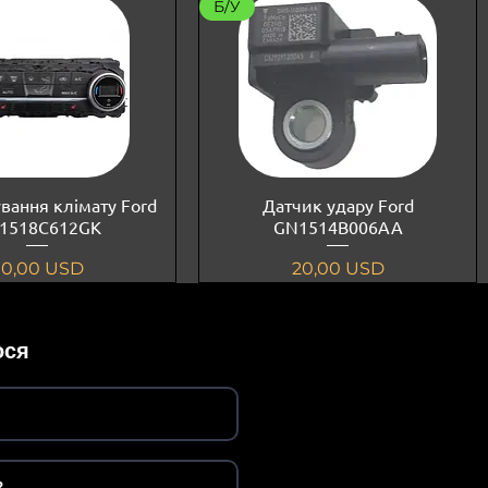
Б/У
вання клімату Ford
Датчик удару Ford
1518C612GK
GN1514B006AA
іна
Ціна
90,00 USD
20,00 USD
ося