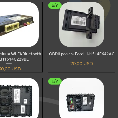
Б/У
іння Wi-FI/Bluetooth
OBDII роз'єм Ford LN1514F642AC
 LN1514G229BE
Ціна
70,00 USD
іна
50,00 USD
Б/У