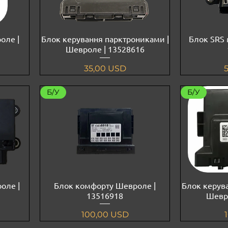
оле |
Блок керування парктрониками |
Блок SRS 
Шевроле | 13528616
Ціна
Ц
35,00 USD
Б/У
Б/У
оле |
Блок комфорту Шевроле |
Блок керув
13516918
Шевро
Ціна
100,00 USD