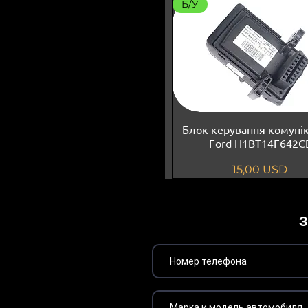
Б/У
Блок керування комуні
Ford H1BT14F642C
Ціна
15,00 USD
З