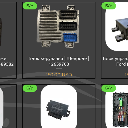
Б/У
Б/У
іми
Блок керування | Шевроле |
Блок управл
489582
12659703
Ford
Ціна
Ц
150,00 USD
1
Б/У
Б/У