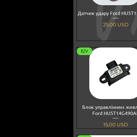
Датчик удару Ford HU5T
Ціна
25,00 USD
Б/У
Блок управлінням жив
Ford HU5T14G490A
Ціна
15,00 USD