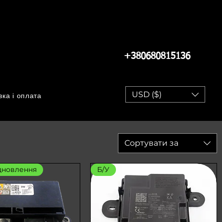
+380680815136
USD ($)
вка і оплата
Сортувати за
ідновлення
Б/У