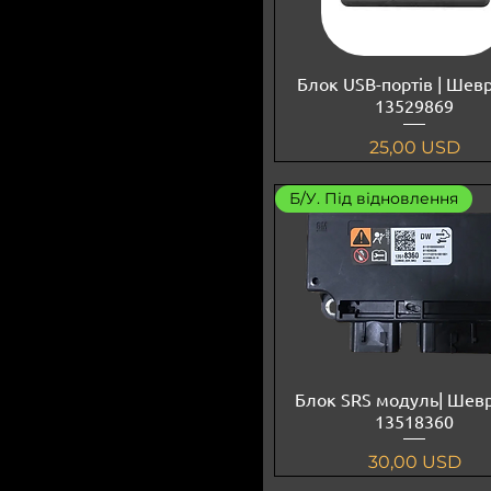
Блок USB-портів | Шевр
13529869
Ціна
25,00 USD
Б/У. Під відновлення
Блок SRS модуль| Шевр
13518360
Ціна
30,00 USD