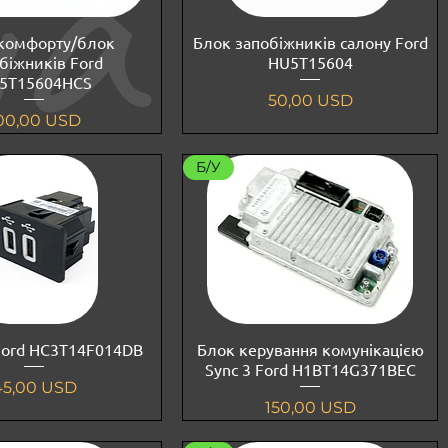
комфорту/блок
Блок запобіжників салону Ford
біжників Ford
HU5T15604
5T15604HCS
Ціна
50,00 USD
іна
00,00 USD
Б/У
Ford HC3T14F014DB
Блок керування комунікацією
Sync 3 Ford H1BT14G371BEC
іна
45,00 USD
Ціна
150,00 USD