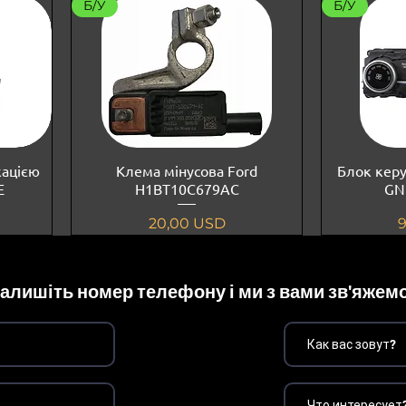
Б/У
Б/У
кацією
Клема мінусова Ford
Блок керу
E
H1BT10C679AC
GN
Ціна
Ц
20,00 USD
алишіть номер телефону і ми з вами зв'яжем