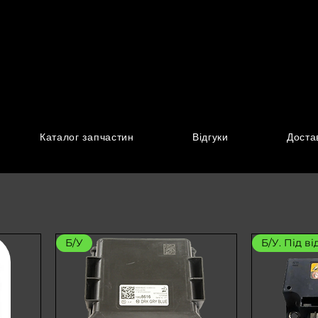
Каталог запчастин
Відгуки
Доста
Б/У
Б/У. Під в