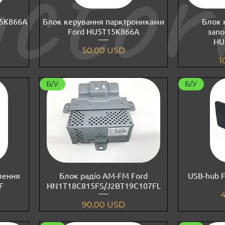
15K866A
Блок керування парктрониками
Блок 
Ford HU5T15K866A
запо
HU
Ціна
50,00 USD
Ц
1
Б/У
Б/У
лення
Блок радіо AM-FM Ford
USB-hub 
F
HN1T18C815FS/J2BT19C107FL
Ц
Ціна
90,00 USD