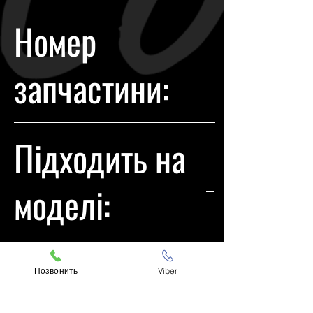
Subaru
Номер
запчастини:
84004AA041
Підходить на
моделі:
Subaru Legacy
Позвонить
Viber